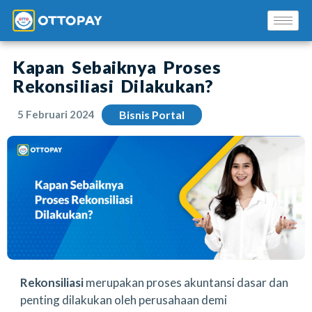
Kapan Sebaiknya Proses
Rekonsiliasi Dilakukan?
5 Februari 2024
Bisnis Portal
Solusi Kami
Blog
Promo Mitra
Pusat Edukasi Mitra
Rekonsiliasi
merupakan proses akuntansi dasar dan
penting dilakukan oleh perusahaan demi
INSTAL SEKARANG