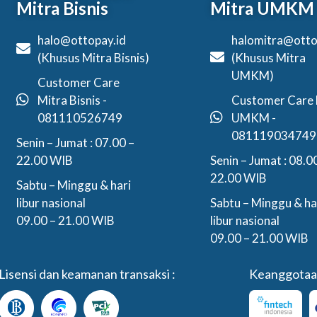
Mitra Bisnis
Mitra UMKM
halo@ottopay.id
halomitra@otto
(Khusus Mitra Bisnis)
(Khusus Mitra
UMKM)
Customer Care
Mitra Bisnis -
Customer Care 
081110526749
UMKM -
081119034749
Senin – Jumat : 07.00 –
22.00 WIB
Senin – Jumat : 08.0
22.00 WIB
Sabtu – Minggu & hari
libur nasional
Sabtu – Minggu & ha
09.00 – 21.00 WIB
libur nasional
09.00 – 21.00 WIB
Lisensi dan keamanan transaksi :
Keanggotaa