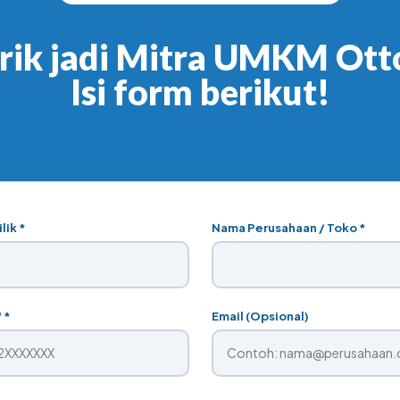
arik jadi Mitra UMKM Ott
Isi form berikut!
lik *
Nama Perusahaan / Toko *
 *
Email (Opsional)