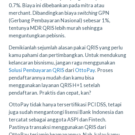
0.7%. Biaya ini dibebankan pada mitra atau
merchant. Dibandingkan biaya
switching
GPN
(Gerbang Pembayaran Nasional) sebesar 1%,
tentunya MDR QRIS lebih murah sehingga
menguntungkan pebisnis.
Demikianlah sejumlah alasan pakai QRIS yang perlu
kamu pahami dan pertimbangkan. Untuk mendukung
kelancaran bisnismu, jangan ragu menggunakan
Solusi Pembayaran QRIS
dari
OttoPay
. Proses
pendaftarannya mudah dan kamu bisa
menggunakan layanan QRIS H+1 setelah
pendaftaran. Praktis dan cepat, kan?
OttoPay tidak hanya tersertifikasi PCI DSS, tetapi
juga sudah mengantongi lisensi Bank Indonesia dan
tercatat sebagai anggota ASPI dan Fintech.
Pastinya transaksi menggunakan QRIS dari
OttoPay terjamin keamanannya. Nah, kalau kamu