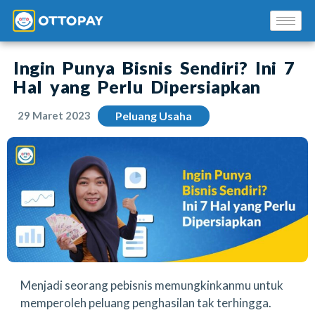
Ingin Punya Bisnis Sendiri? Ini 7
Hal yang Perlu Dipersiapkan
29 Maret 2023
Peluang Usaha
Solusi Kami
Blog
Promo Mitra
Pusat Edukasi Mitra
Menjadi seorang pebisnis memungkinkanmu untuk
memperoleh peluang penghasilan tak terhingga.
INSTAL SEKARANG