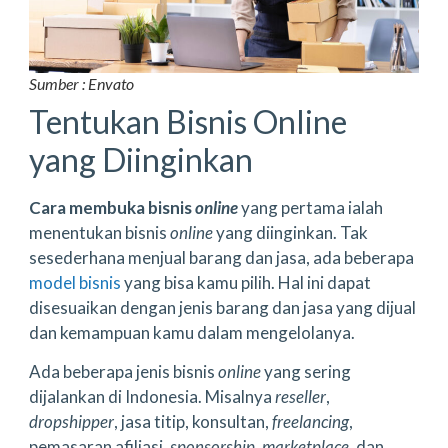
Sumber : Envato
Tentukan Bisnis Online
yang Diinginkan
Cara membuka bisnis
online
yang pertama ialah
menentukan bisnis
online
yang diinginkan. Tak
sesederhana menjual barang dan jasa, ada beberapa
model bisnis
yang bisa kamu pilih. Hal ini dapat
disesuaikan dengan jenis barang dan jasa yang dijual
dan kemampuan kamu dalam mengelolanya.
Ada beberapa jenis bisnis
online
yang sering
dijalankan di Indonesia. Misalnya
reseller
,
dropshipper
, jasa titip, konsultan,
freelancing
,
pemasaran afiliasi,
sponsorship
,
marketplace
, dan