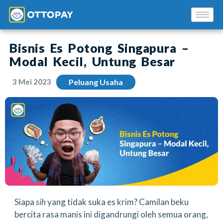
Bisnis Es Potong Singapura –
Modal Kecil, Untung Besar
3 Mei 2023
Peluang Usaha
Solusi Kami
Blog
Promo Mitra
Pusat Edukasi Mitra
Siapa
sih
yang tidak suka es krim? Camilan beku
bercita rasa manis ini digandrungi oleh semua orang,
INSTAL SEKARANG