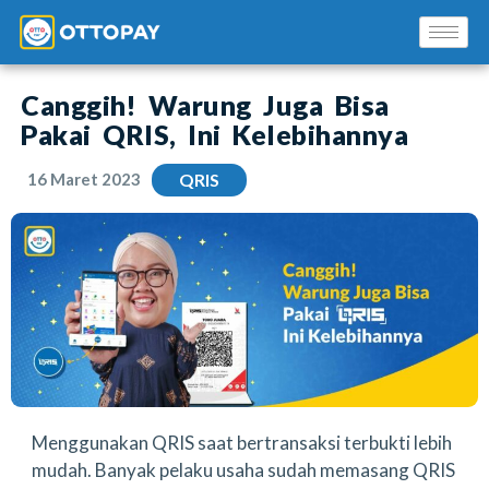
Canggih! Warung Juga Bisa
Pakai QRIS, Ini Kelebihannya
16 Maret 2023
QRIS
Solusi Kami
Blog
Promo Mitra
Pusat Edukasi Mitra
Menggunakan QRIS saat bertransaksi terbukti lebih
mudah. Banyak pelaku usaha sudah memasang QRIS
INSTAL SEKARANG