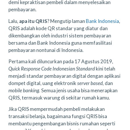
demi kepraktisan pembeli dalam menyelesaikan
pembayaran.
Lalu,
apa itu QRIS
? Mengutip laman
Bank Indonesia
,
QRIS adalah kode QR standar yang diatur dan
dikembangkan oleh industri sistem pembayaran
bersama dan Bank Indonesia guna memfasilitasi
pembayaran nontunai di Indonesia.
Pertama kali diluncurkan pada 17 Agustus 2019,
Quick Response Code Indonesian Standard
kini telah
menjadi standar pembayaran digital dengan aplikasi
dompet digital, uang elektronik
server based,
dan
mobile banking.
Semua jenis usaha bisa menerapkan
QRIS, termasuk warung di sekitar rumah kamu.
Jika QRIS mempermudah pembeli melakukan
transaksi belanja, bagaimana fungsi QRIS bisa
membantu pengembangan bisnis rumahan seperti