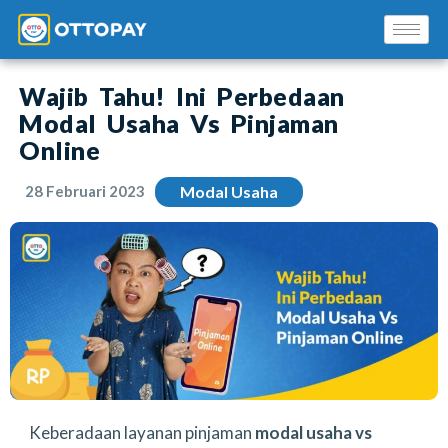
Wajib Tahu! Ini Perbedaan
Modal Usaha Vs Pinjaman
Online
28 Februari 2023
Modal Usaha
Solusi Kami
Blog
Promo Mitra
Pusat Edukasi Mitra
Keberadaan layanan pinjaman
modal usaha vs
INSTAL SEKARANG