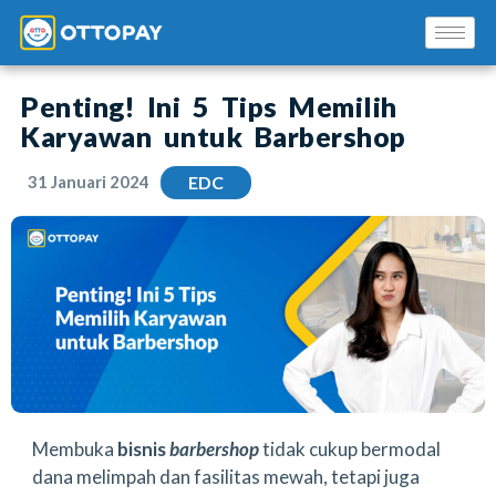
Penting! Ini 5 Tips Memilih
Karyawan untuk Barbershop
31 Januari 2024
EDC
Solusi Kami
Blog
Promo Mitra
Pusat Edukasi Mitra
Membuka
bisnis
barbershop
tidak cukup bermodal
dana melimpah dan fasilitas mewah, tetapi juga
INSTAL SEKARANG