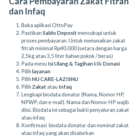
Cara Pembayaran Zakat Fitrah
dan Infaq
Buka aplikasi OttoPay
Pastikan
Saldo Deposit
mencukupi untuk
proses pembayaran. Untuk menunaikan zakat
fitrah minimal Rp40.000 (setara dengan harga
2,5kg atau 3,5 liter bahan pokok / beras)
Pada menu
Isi Ulang & Tagihan
klik
Donasi
Pilih
layanan
Pilih
NU CARE-LAZISNU
Pilih
Zakat
atau
Infaq
Lengkapi biodata donatur (Nama, Nomor HP,
NPWP, dan e-mail). Nama dan Nomor HP wajib
diisi. Biodata ini sebagai bukti penyaluran zakat
atau infaq
Konfirmasi biodata donatur dan nominal zakat
atau infaq yang akan disalurkan