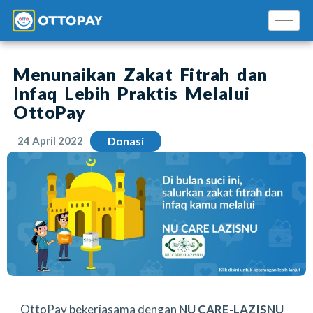
Menunaikan Zakat Fitrah dan
Infaq Lebih Praktis Melalui
OttoPay
24 April 2022
Donasi
Solusi Kami
Blog
Promo Mitra
Pusat Edukasi Mitra
OttoPay bekerjasama dengan
NU CARE-LAZISNU
INSTAL SEKARANG