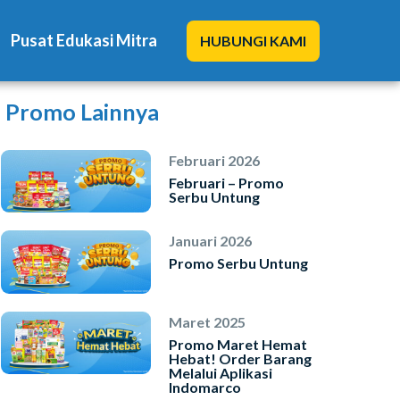
Pusat Edukasi Mitra
HUBUNGI KAMI
Promo Lainnya
Februari 2026
Februari – Promo
Serbu Untung
Solusi Kami
Januari 2026
Blog
Promo Serbu Untung
Promo Mitra
Maret 2025
Pusat Edukasi Mitra
Promo Maret Hemat
Hebat! Order Barang
Melalui Aplikasi
Indomarco