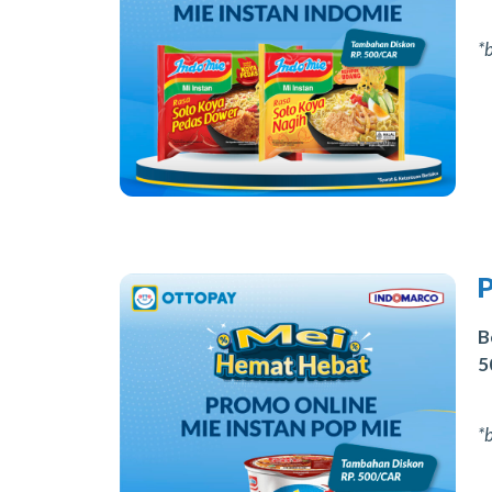
*
B
5
*