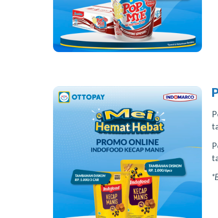
P
t
P
t
*