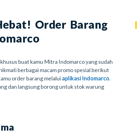
ebat! Order Barang
domarco
khusus buat kamu Mitra Indomarco yang sudah
 nikmati berbagai macam promo spesial berikut
 kamu order barang melalui
aplikasi Indomarco
.
arang dan langsung borong untuk stok warung
ama