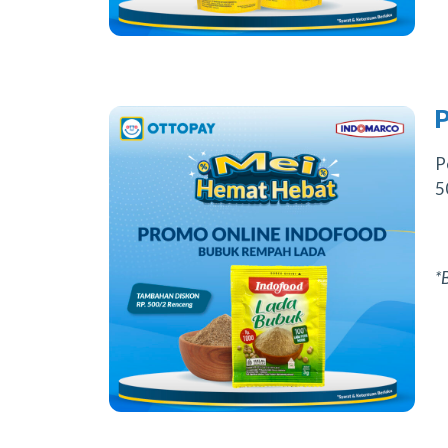
P
5
*