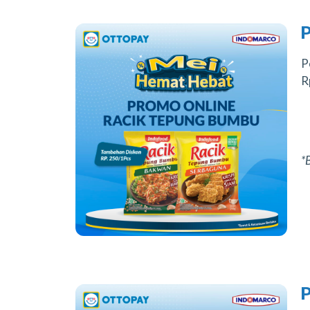
P
R
*