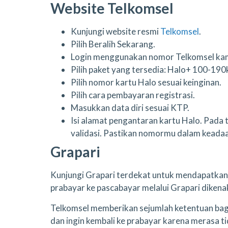
Website Telkomsel
Kunjungi website resmi
Telkomsel
.
Pilih Beralih Sekarang.
Login menggunakan nomor Telkomsel ka
Pilih paket yang tersedia: Halo+ 100-19
Pilih nomor kartu Halo sesuai keinginan.
Pilih cara pembayaran registrasi.
Masukkan data diri sesuai KTP.
Isi alamat pengantaran kartu Halo. Pada 
validasi. Pastikan nomormu dalam keadaan
Grapari
Kunjungi Grapari terdekat untuk mendapatkan 
prabayar ke pascabayar melalui Grapari dikena
Telkomsel memberikan sejumlah ketentuan bagi
dan ingin kembali ke prabayar karena merasa t