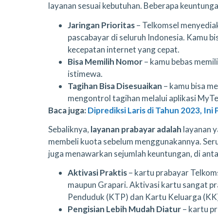
layanan sesuai kebutuhan. Beberapa keuntunga
Jaringan Prioritas
– Telkomsel menyediak
pascabayar di seluruh Indonesia. Kamu bi
kecepatan internet yang cepat.
Bisa Memilih Nomor
– kamu bebas memilih
istimewa.
Tagihan Bisa Disesuaikan
– kamu bisa me
mengontrol tagihan melalui aplikasi MyT
Baca juga:
Diprediksi Laris di Tahun 2023, In
Sebaliknya,
layanan prabayar adalah
layanan y
membeli kuota sebelum menggunakannya. Serup
juga menawarkan sejumlah keuntungan, di ant
Aktivasi Praktis
– kartu prabayar Telkom
maupun Grapari. Aktivasi kartu sangat 
Penduduk (KTP) dan Kartu Keluarga (KK)
Pengisian Lebih Mudah Diatur
– kartu p