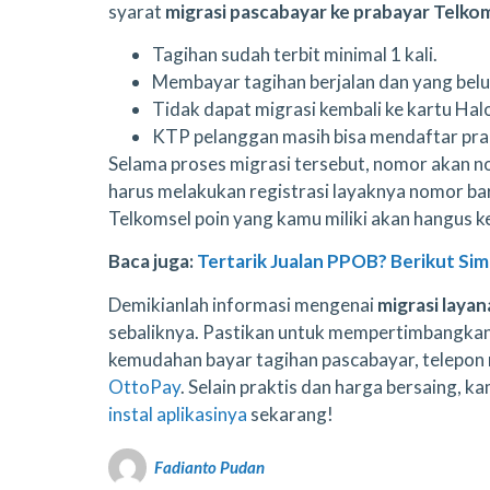
syarat
migrasi pascabayar ke prabayar Telkom
Tagihan sudah terbit minimal 1 kali.
Membayar tagihan berjalan dan yang belu
Tidak dapat migrasi kembali ke kartu Hal
KTP pelanggan masih bisa mendaftar pra
Selama proses migrasi tersebut, nomor akan no
harus melakukan registrasi layaknya nomor baru
Telkomsel poin yang kamu miliki akan hangus k
Baca juga:
Tertarik Jualan PPOB? Berikut Si
Demikianlah informasi mengenai
migrasi laya
sebaliknya. Pastikan untuk mempertimbangkan
kemudahan bayar tagihan pascabayar, telepon 
OttoPay
. Selain praktis dan harga bersaing, 
instal aplikasinya
sekarang!
Fadianto Pudan