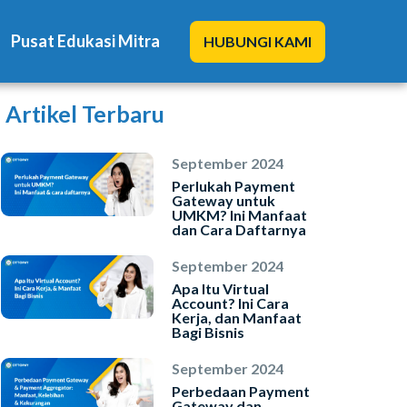
Pusat Edukasi Mitra
HUBUNGI KAMI
Artikel Terbaru
September 2024
Perlukah Payment
Gateway untuk
UMKM? Ini Manfaat
Solusi Kami
dan Cara Daftarnya
Blog
September 2024
Apa Itu Virtual
Account? Ini Cara
Promo Mitra
Kerja, dan Manfaat
Bagi Bisnis
Pusat Edukasi Mitra
September 2024
Perbedaan Payment
Gateway dan