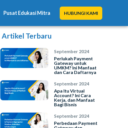
Pusat Edukasi Mitra
HUBUNGI KAMI
Artikel Terbaru
September 2024
Perlukah Payment
Gateway untuk
UMKM? Ini Manfaat
Solusi Kami
dan Cara Daftarnya
Blog
September 2024
Apa Itu Virtual
Account? Ini Cara
Promo Mitra
Kerja, dan Manfaat
Bagi Bisnis
Pusat Edukasi Mitra
September 2024
Perbedaan Payment
Gateway dan