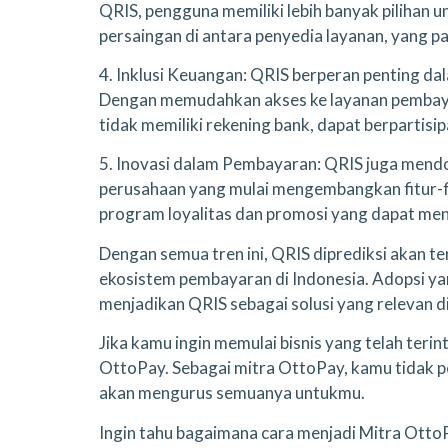
QRIS, pengguna memiliki lebih banyak pilihan 
persaingan di antara penyedia layanan, yang p
4. Inklusi Keuangan: QRIS berperan penting da
Dengan memudahkan akses ke layanan pembaya
tidak memiliki rekening bank, dapat berpartisip
5. Inovasi dalam Pembayaran: QRIS juga mend
perusahaan yang mulai mengembangkan fitur-f
program loyalitas dan promosi yang dapat men
Dengan semua tren ini, QRIS diprediksi akan te
ekosistem pembayaran di Indonesia. Adopsi y
menjadikan QRIS sebagai solusi yang relevan di e
Jika kamu ingin memulai bisnis yang telah teri
OttoPay. Sebagai mitra OttoPay, kamu tidak 
akan mengurus semuanya untukmu.
Ingin tahu bagaimana cara menjadi Mitra Ot