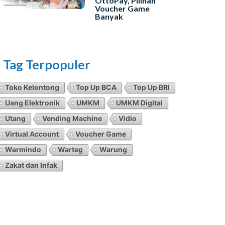
OttoPay, Pilihan
Voucher Game
Banyak
Tag Terpopuler
Toko Kelontong
Top Up BCA
Top Up BRI
Uang Elektronik
UMKM
UMKM Digital
Utang
Vending Machine
Vidio
Virtual Account
Voucher Game
Warmindo
Warteg
Warung
Zakat dan Infak