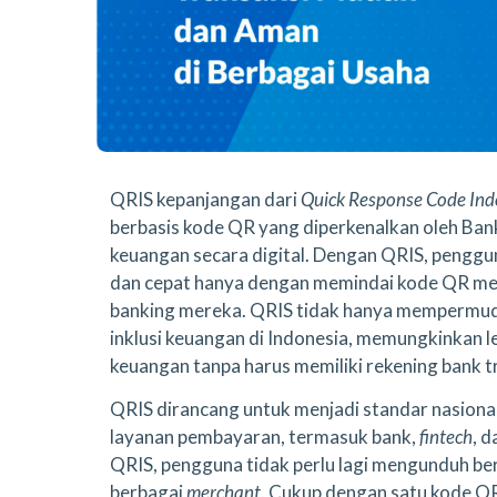
QRIS kepanjangan dari
Quick Response Code Ind
berbasis kode QR yang diperkenalkan oleh Bank
keuangan secara digital. Dengan QRIS, peng
dan cepat hanya dengan memindai kode QR men
banking mereka. QRIS tidak hanya mempermuda
inklusi keuangan di Indonesia, memungkinkan 
keuangan tanpa harus memiliki rekening bank tr
QRIS dirancang untuk menjadi standar nasiona
layanan pembayaran, termasuk bank,
fintech
, 
QRIS, pengguna tidak perlu lagi mengunduh be
berbagai
merchant
. Cukup dengan satu kode QR