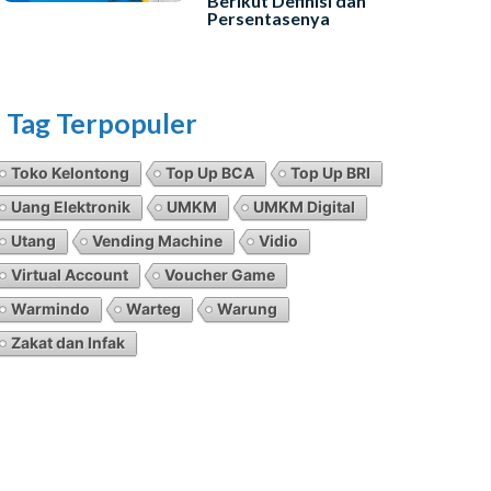
Berikut Definisi dan
Persentasenya
Tag Terpopuler
Toko Kelontong
Top Up BCA
Top Up BRI
Uang Elektronik
UMKM
UMKM Digital
Utang
Vending Machine
Vidio
Virtual Account
Voucher Game
Warmindo
Warteg
Warung
Zakat dan Infak