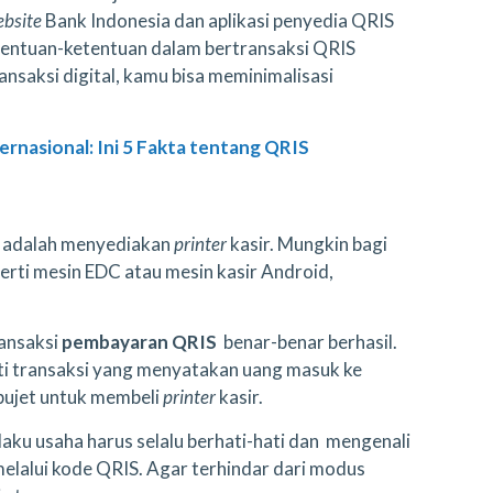
ebsite
Bank Indonesia dan aplikasi penyedia QRIS
etentuan-ketentuan dalam bertransaksi QRIS
nsaksi digital, kamu bisa meminimalisasi
rnasional: Ini 5 Fakta tentang QRIS
ha adalah menyediakan
printer
kasir. Mungkin bagi
perti mesin EDC atau mesin kasir Android,
ransaksi
pembayaran QRIS
benar-benar berhasil.
ukti transaksi yang menyatakan uang masuk ke
 bujet untuk membeli
printer
kasir.
laku usaha harus selalu berhati-hati dan mengenali
elalui kode QRIS. Agar terhindar dari modus