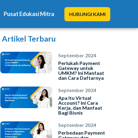
Pusat Edukasi Mitra
HUBUNGI KAMI
Artikel Terbaru
September 2024
Perlukah Payment
Gateway untuk
UMKM? Ini Manfaat
Solusi Kami
dan Cara Daftarnya
Blog
September 2024
Apa Itu Virtual
Account? Ini Cara
Promo Mitra
Kerja, dan Manfaat
Bagi Bisnis
Pusat Edukasi Mitra
September 2024
Perbedaan Payment
Gateway dan