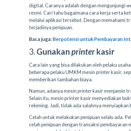
digital. Caranya adalah dengan mengunjungi
w
resmi. Cari tahu bagaimana cara kerja serta k
melalui aplikasi tersebut. Dengan memahami tra
terjadinya penipuan.
Baca juga:
Berpotensi untuk Pembayaran Inte
3.
Gunakan
printer
kasir
Cara lain yang bisa dilakukan oleh pelaku usa
beberapa pelaku UMKM mesin
printer
kasir, se
memberikan tambahan biaya.
Namun, adanya mesin
printer
kasir menjamin t
Selain itu, mesin printer kasir menyediakan b
rekening. Jadi, tidak ada salahnya menyiapkan
Celah untuk melakukan penipuan selalu ada. Pe
celah penipuan dengan transaksi pembayaran m