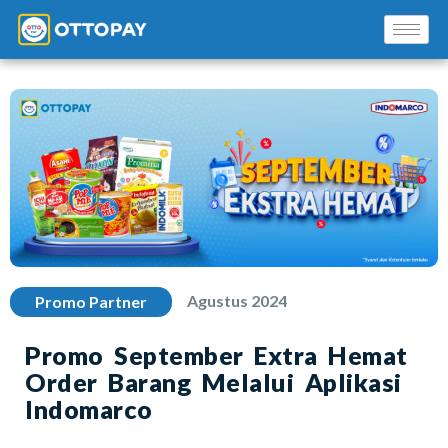
Solusi Kami
Blog
Agustus 2024
Promo Partner
Promo Mitra
Promo September Extra Hemat
Order Barang Melalui Aplikasi
Pusat Edukasi Mitra
Indomarco
INSTAL SEKARANG