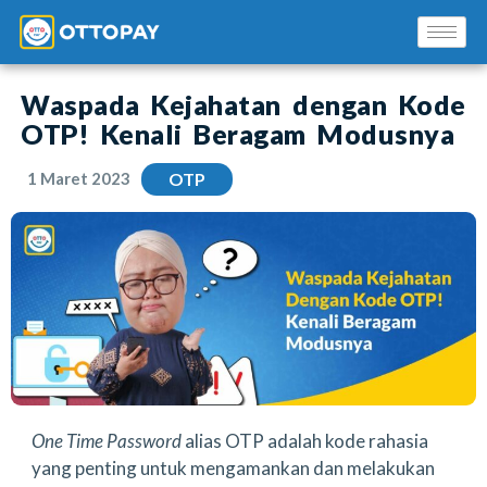
Waspada Kejahatan dengan Kode
OTP! Kenali Beragam Modusnya
1 Maret 2023
OTP
Solusi Kami
Blog
Promo Mitra
Pusat Edukasi Mitra
One Time Password
alias OTP adalah kode rahasia
yang penting untuk mengamankan dan melakukan
INSTAL SEKARANG